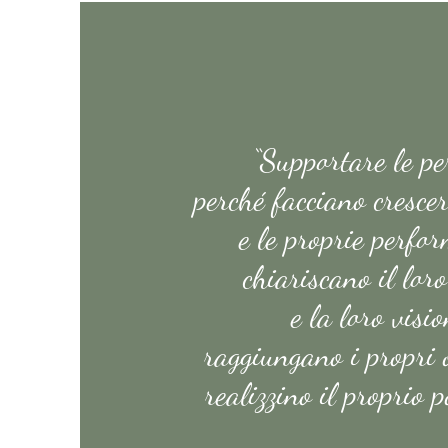
“Supportare le pe
perché facciano crescer
e le proprie perfo
chiariscano il lor
e la loro visio
raggiungano i propri o
realizzino il proprio p