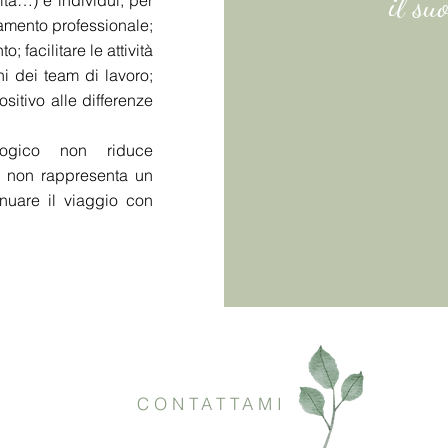
il su
ità…) e individui, per
tamento professionale;
 facilitare le attività
ni dei team di lavoro;
sitivo alle differenze
logico non riduce
; non rappresenta un
inuare il viaggio con
CONTATTAMI