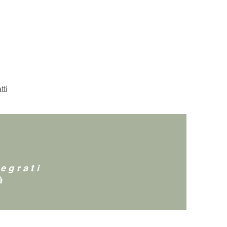
tti
egrati
à