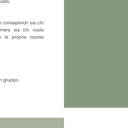
posto.
e
e consapevoli sia chi
riera sia chi vuole
e le proprie risorse
in gruppo.