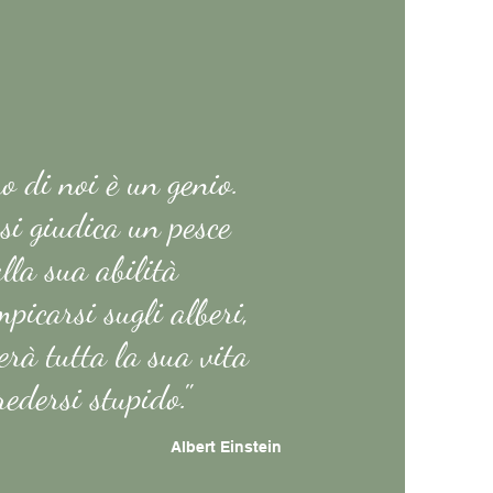
 di noi è un genio.
si giudica un pesce
lla sua abilità
picarsi sugli alberi,
erà tutta la sua vita
redersi stupido."
Albert Einstein