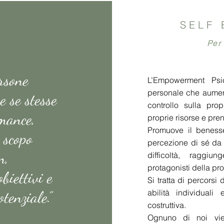
SELF
Per 
rsone
L’Empowerment Psi
personale che aument
e se stesse
controllo sulla prop
rmance,
proprie risorse e pr
Promuove il benesse
o scopo
percezione di sé da 
n,
difficoltà, raggiu
protagonisti della pro
biettivi e
Si tratta di percors
otenziale.”
abilità individual
costruttiva.
Ognuno di noi vi