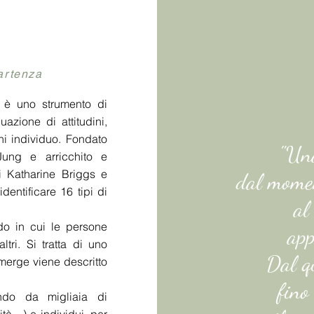
artenza
) è uno strumento di
uazione di attitudini,
gni individuo. Fondato
"Una
 Jung e arricchito e
i Katharine Briggs e
dal momen
dentificare 16 tipi di
al
do in cui le persone
app
tri. Si tratta di uno
Dal q
emerge viene descritto
fino
ondo da migliaia di