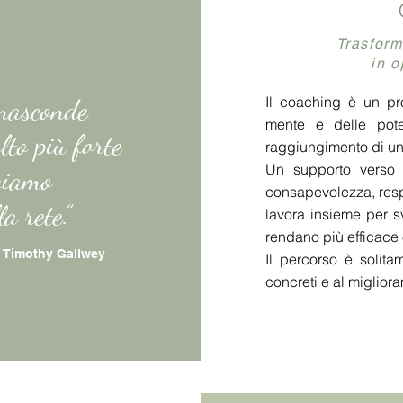
Trasform
in o
 nasconde
Il coaching è un pr
mente e delle poten
lto più forte
raggiungimento di un 
Un supporto verso l
oviamo
consapevolezza, respo
a rete.”
lavora insieme per s
rendano più efficace 
Timothy Gallwey
Il percorso è solita
concreti e al miglior