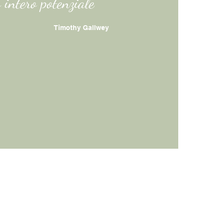
o intero potenziale
"
Timothy Gallwey