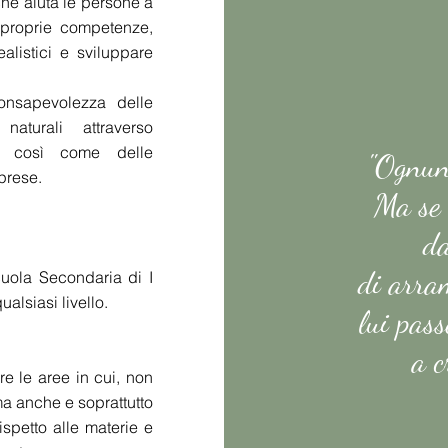
he aiuta le persone a
 proprie competenze,
realistici e sviluppare
onsapevolezza delle
naturali attraverso
te così come delle
"Ognuno
pprese.
Ma se 
da
di arram
Scuola Secondaria di I
alsiasi livello.
lui pass
a c
are le aree in cui, non
 ma anche e soprattutto
ispetto alle materie e